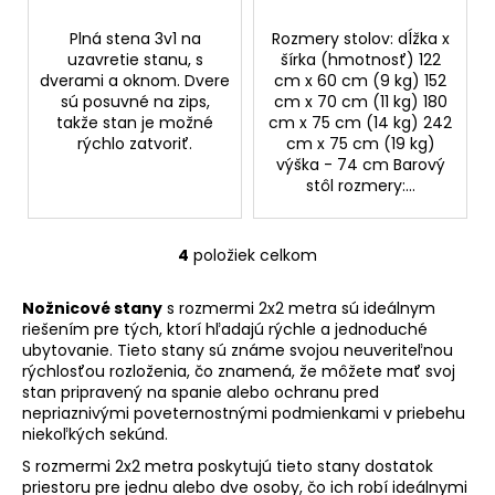
Plná stena 3v1 na
Rozmery stolov: dĺžka x
uzavretie stanu, s
šírka (hmotnosť) 122
dverami a oknom. Dvere
cm x 60 cm (9 kg) 152
sú posuvné na zips,
cm x 70 cm (11 kg) 180
takže stan je možné
cm x 75 cm (14 kg) 242
rýchlo zatvoriť.
cm x 75 cm (19 kg)
výška - 74 cm Barový
stôl rozmery:...
4
položiek celkom
O
v
Nožnicové stany
s rozmermi 2x2 metra sú ideálnym
l
riešením pre tých, ktorí hľadajú rýchle a jednoduché
á
ubytovanie. Tieto stany sú známe svojou neuveriteľnou
d
rýchlosťou rozloženia, čo znamená, že môžete mať svoj
a
stan pripravený na spanie alebo ochranu pred
c
nepriaznivými poveternostnými podmienkami v priebehu
i
niekoľkých sekúnd.
e
S rozmermi 2x2 metra poskytujú tieto stany dostatok
p
priestoru pre jednu alebo dve osoby, čo ich robí ideálnymi