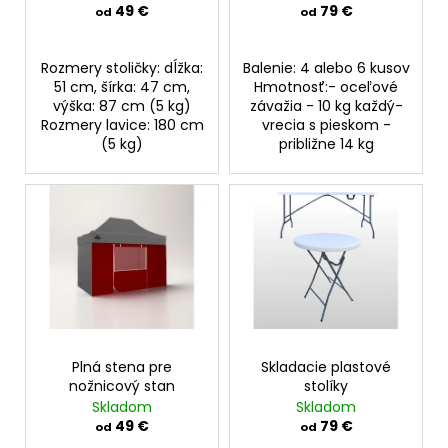
u
49 €
79 €
od
od
t
k
o
t
Rozmery stoličky: dĺžka:
Balenie: 4 alebo 6 kusov
v
o
51 cm, šírka: 47 cm,
Hmotnosť:- oceľové
výška: 87 cm (5 kg)
závažia - 10 kg každý-
v
Rozmery lavice: 180 cm
vrecia s pieskom -
(5 kg)
približne 14 kg
Plná stena pre
Skladacie plastové
nožnicový stan
stolíky
Skladom
Skladom
49 €
79 €
od
od