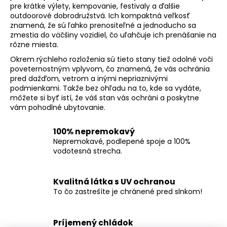
r
pre krátke výlety, kempovanie, festivaly a ďalšie
outdoorové dobrodružstvá. Ich kompaktná veľkosť
v
znamená, že sú ľahko prenositeľné a jednoducho sa
k
zmestia do väčšiny vozidiel, čo uľahčuje ich prenášanie na
y
rôzne miesta.
v
Okrem rýchleho rozloženia sú tieto stany tiež odolné voči
ý
poveternostným vplyvom, čo znamená, že vás ochránia
p
pred dažďom, vetrom a inými nepriaznivými
i
podmienkami. Takže bez ohľadu na to, kde sa vydáte,
s
môžete si byť istí, že váš stan vás ochráni a poskytne
u
vám pohodlné ubytovanie.
100% nepremokavý
Nepremokavé, podlepené spoje a 100%
vodotesná strecha.
Kvalitná látka s UV ochranou
To čo zastrešíte je chránené pred slnkom!
Príjemený chládok