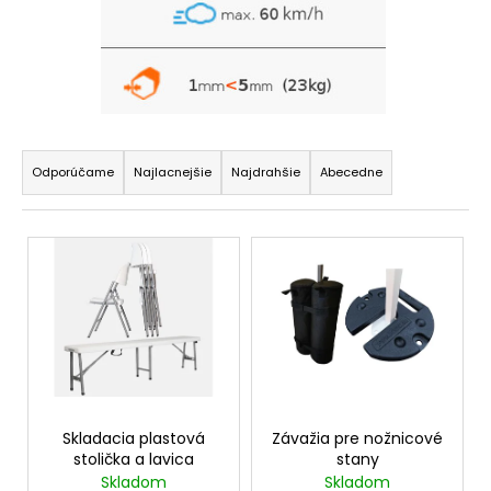
R
a
Odporúčame
Najlacnejšie
Najdrahšie
Abecedne
d
e
V
n
ý
i
p
e
i
p
s
r
p
o
r
d
o
Skladacia plastová
Závažia pre nožnicové
u
stolička a lavica
stany
d
Skladom
Skladom
k