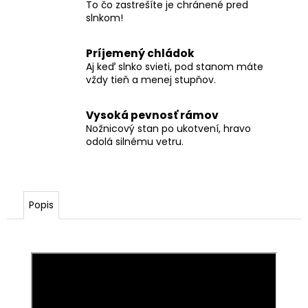
To čo zastrešíte je chránené pred
slnkom!
Príjemený chládok
Aj keď slnko svieti, pod stanom máte
vždy tieň a menej stupňov.
Vysoká pevnosť rámov
Nožnicový stan po ukotvení, hravo
odolá silnému vetru.
Popis