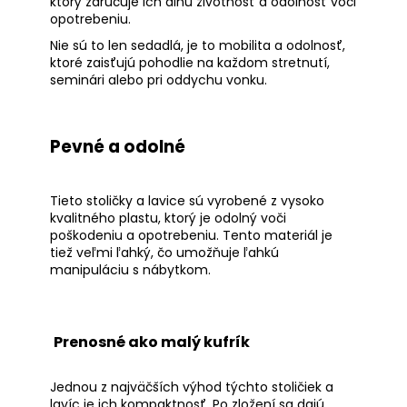
ktorý zaručuje ich dlhú životnosť a odolnosť voči
opotrebeniu.
Nie sú to len sedadlá, je to mobilita a odolnosť,
ktoré zaisťujú pohodlie na každom stretnutí,
seminári alebo pri oddychu vonku.
Pevné a odolné
Tieto stoličky a lavice sú vyrobené z vysoko
kvalitného plastu, ktorý je odolný voči
poškodeniu a opotrebeniu. Tento materiál je
tiež veľmi ľahký, čo umožňuje ľahkú
manipuláciu s nábytkom.
Prenosné ako malý kufrík
Jednou z najväčších výhod týchto stoličiek a
lavíc je ich kompaktnosť. Po zložení sa dajú