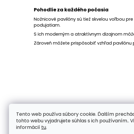
Pohodlie za každého počasia
Nožnicové pavilóny sú tiež skvelou voľbou pre 
podujatiam.
S ich moderným a atraktívnym dizajnom môžete
Zároveň môžete prispôsobiť vzhľad pavilónu p
Celkovo nožnicový pavilón spojuje rýchle skladanie,
Tento web používa súbory cookie. Ďalším prech
priestranstve a zabezpečuje, že vaši hostia budú mať po
tohto webu vyjadrujete súhlas s ich používaním.. V
je prak
informácií
tu
.