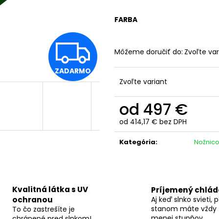
FARBA
Z
Môžeme doručiť do:
Zvoľte var
ZADARMO
A
Zvoľte variant
od
497 €
D
od
414,17 €
bez DPH
Jednotková
cena:
Kategória
:
Nožnico
A
R
Kvalitná látka s UV
Príjemený chlá
ochranou
Aj keď slnko svieti, 
stanom máte vždy 
To čo zastrešíte je
menej stupňov.
chránené pred slnkom!