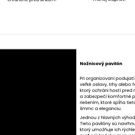
M
O
Nožnicový pavilón
Pri organizovaní podujat
veľké oslavy, trhy alebo f
ktorý ochráni hostí pre
a zabezpečí komfortné pr
riešením, ktoré spĺňa ti
šmrnc a eleganciu.
Jednou z hlavných výhod 
Tieto pavilóny sú navrh
ktorý umožňuje ich rýchl