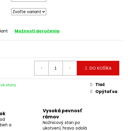
iant
Možnosti doručenia
DO KOŠÍKA
Tlač
vé stany
Opýtať sa
Vysoká pevnosť
dok
rámov
pod
Nožnicový stan po
tieň a
ukotvení, hravo odolá