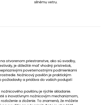
silnému vetru.
í na otvorenom priestranstve, ako sú svadby,
estivaly, je dôležité mať vhodný prístrešok,
d nepriaznivými poveternostnými podmienkami
ostredie. Nožnicový pavilón je praktickým
eto požiadavky a pridáva do vašich podujatí
nožnicového pavilónu je rýchle skladanie.
nuté s inovatívnym nožnicovým mechanizmom,
e rozloženie a zloženie. To znamená, že môžete