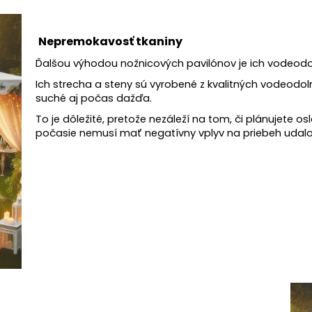
Nepremokavosť tkaniny
Ďalšou výhodou nožnicových pavilónov je ich vodeodo
Ich strecha a steny sú vyrobené z kvalitných vodeodol
suché aj počas dažďa.
To je dôležité, pretože nezáleží na tom, či plánujete os
počasie nemusí mať negatívny vplyv na priebeh udalos