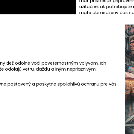
mať prístrešok pripravený
užitočné, ak potrebujet
máte obmedzený čas na 
ny tiež odolné voči poveternostným vplyvom. Ich
že odolajú vetru, dažďu a iným nepriaznivým
evne postavený a poskytne spoľahlivú ochranu pre vás