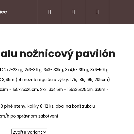
Hľadať
Prihlásenie
Nákupný
ice
Podmienky ochrany osobných údajov
Ko
košík
alu nožnicový pavilón
u:
2x2-23kg, 2x3-31kg, 3x3- 33kg, 3x4,5- 39kg, 3x6-50kg
:
3,45m ( 4 možné regulácie výšky: 175, 185, 195, 205cm)
3x3m - 155x25x25cm, 2x3, 3x4,5m - 155x35x25cm, 3x6m -
 3 plné steny, kolíky 8-12 ks, obal na konštrukciu
km/h po správnom zakotvení