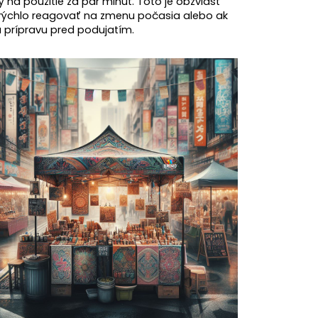
 na použitie za pár minút. Toto je obzvlášť
e rýchlo reagovať na zmenu počasia alebo ak
prípravu pred podujatím.