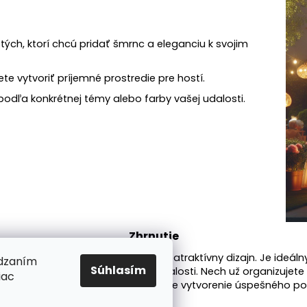
tých, ktorí chcú pridať šmrnc a eleganciu k svojim
 vytvoriť príjemné prostredie pre hostí.
odľa konkrétnej témy alebo farby vašej udalosti.
Zhrnutie
 vodeodolnosť, pevnú konštrukciu a atraktívny dizajn. Je ideá
ádzaním
Súhlasím
hodlie a ochranu počas celej udalosti. Nech už organizujete s
iac
tickým a spoľahlivým partnerom pre vytvorenie úspešného po