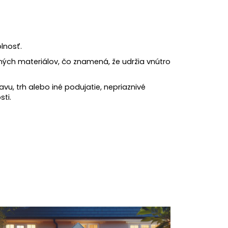
lnosť.
ných materiálov, čo znamená, že udržia vnútro
lavu, trh alebo iné podujatie, nepriaznivé
ti.