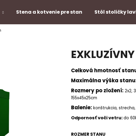
Stena a kotvenie pre stan
Stôl stoličky lav
n
Čo potrebujete nájsť?
EXKLUZÍVNY 
HĽADAŤ
Celková hmotnosť
stan
Maximálna výška stanu
Rozmery po zložení:
2x2, 
155x45x25cm
Balenie:
konštrukcia, strecha,
Odpornosť voči vetru:
do 60
ROZMER STANU